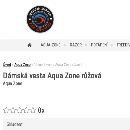
AQUA-ZONE
RAZOR
POTÁPĚNÍ
FREEDI
Úvod
»
Aqua-Zone
»
Dámská vesta Aqua Zone růžová
Dámská vesta Aqua Zone růžová
Aqua Zone
0x
Skladem: