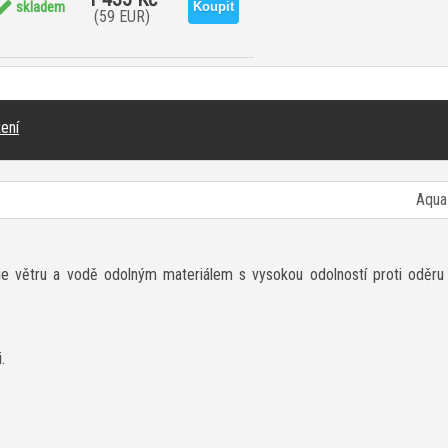
skladem
(59 EUR)
ení
Aqua
je větru a vodě odolným materiálem s vysokou odolností proti oděru a 
.